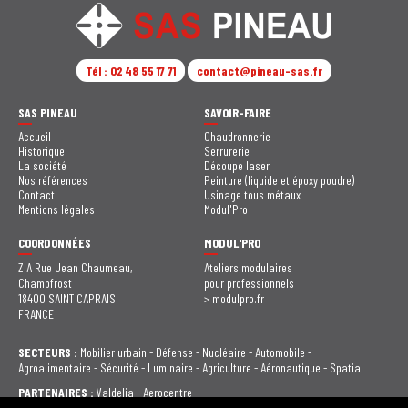
Tél : 02 48 55 17 71
contact@pineau-sas.fr
SAS PINEAU
SAVOIR-FAIRE
Accueil
Chaudronnerie
Historique
Serrurerie
La société
Découpe laser
Nos références
Peinture (liquide et époxy poudre)
Contact
Usinage tous métaux
Mentions légales
Modul'Pro
COORDONNÉES
MODUL'PRO
Z.A Rue Jean Chaumeau,
Ateliers modulaires
Champfrost
pour professionnels
18400 SAINT CAPRAIS
>
modulpro.fr
FRANCE
SECTEURS :
Mobilier urbain - Défense - Nucléaire - Automobile -
Agroalimentaire - Sécurité - Luminaire - Agriculture - Aéronautique - Spatial
PARTENAIRES :
Valdelia
-
Aerocentre